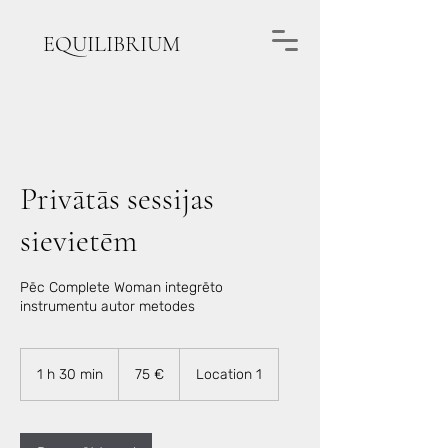
EQUILIBRIUM
Privātās sessijas
sievietēm
Pēc Complete Woman integrēto
instrumentu autor metodes
75
eiro
1 h 30 min
1
75 €
Location 1
3
0
m