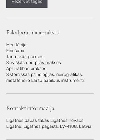
i
Rezervēt tagad
n
Pakalpojuma apraksts
Meditācija
Elpošana
Tantriskās prakses
Sievišķās enerģijas prakses
Apzinātības prakses
Sistēmiskās psiholoģijas, neirografikas,
metaforisko kāršu papildus instrumenti
Kontaktinformācija
Līgatnes dabas takas Līgatnes novads,
Līgatne, Līgatnes pagasts, LV-4108, Latvia